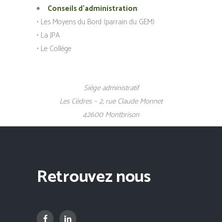
Conseils d’administration
:
• Les Moyens du Bord (parrain du GEM)
• La JPA
• Le Collège
Siège administratif
Les Cèdres – 2, rue Claude Monnet
42600 Montbrison
Retrouvez nous