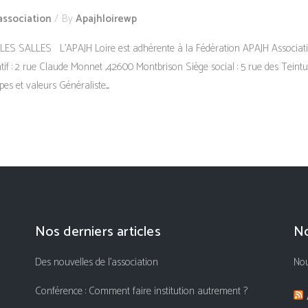
association
By
Apajhloirewp
 LES SALLES L’APAJH Loire est adhérente à la Fédération APAJH Associatio
if : 2 rue Claude Monnet ,42600 Montbrison Siège social : 5 rue des Teintur
es et valeurs Généraliste,...
Nos derniers articles
No
Des nouvelles de l’association
Nou
Conférence : Comment faire institution autrement ?