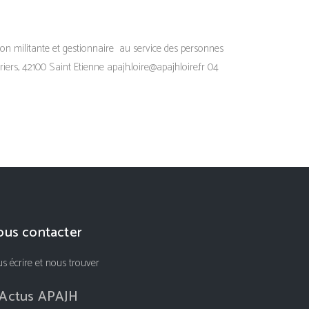
n militante et gestionnaire au service des personnes
iers, 42100 Saint Etienne apajh.loire@apajhloire.fr 04
us contacter
s écrire et nous trouver
Actus APAJH