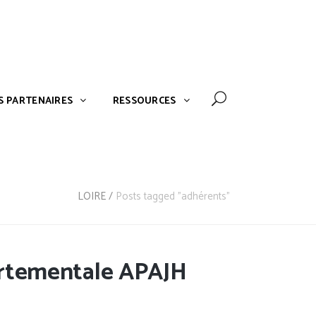
NOS PARTENAIRES
RESSOURCES
S PARTENAIRES
RESSOURCES
LOIRE
/
Posts tagged "adhérents"
partementale APAJH