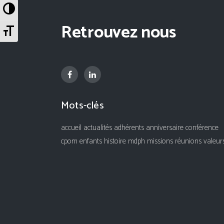
Passer en contraste élevé
Retrouvez nous
Changer la taille de la police
Mots-clés
accueil
actualités
adhérents
anniversaire
conférence
cpom
enfants
histoire
mdph
missions
réunions
valeur