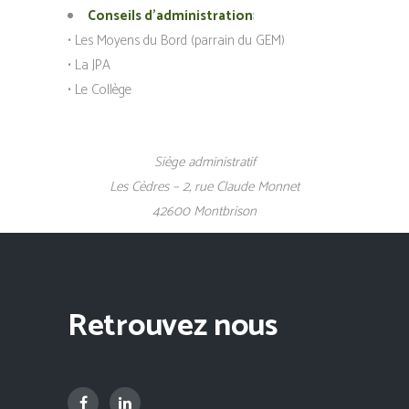
Conseils d’administration
:
• Les Moyens du Bord (parrain du GEM)
• La JPA
• Le Collège
Siège administratif
Les Cèdres – 2, rue Claude Monnet
42600 Montbrison
Retrouvez nous