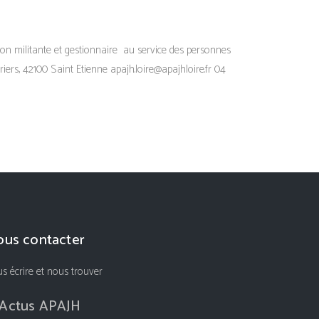
n militante et gestionnaire au service des personnes
iers, 42100 Saint Etienne apajh.loire@apajhloire.fr 04
us contacter
s écrire et nous trouver
Actus APAJH