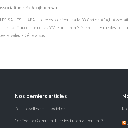
association
By
Apajhloirewp
 LES SALLES L’APAJH Loire est adhérente à la Fédération APAJH Associatio
if : 2 rue Claude Monnet ,42600 Montbrison Siège social : 5 rue des Teintur
es et valeurs Généraliste,...
Nos derniers articles
No
Des nouvelles de l’association
Nou
Conférence : Comment faire institution autrement ?