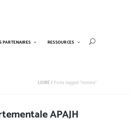
NOS PARTENAIRES
RESSOURCES
S PARTENAIRES
RESSOURCES
LOIRE
/
Posts tagged "histoire"
partementale APAJH