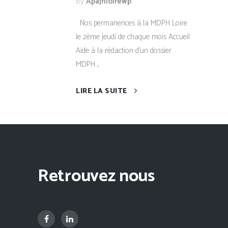
By
Apajhloirewp
Nos permanences à la MDPH Loire
le 2ème jeudi de chaque mois Accueil
Aide à la rédaction d'un dossier
MDPH ...
LIRE LA SUITE
Retrouvez nous